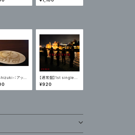
付)vol.８
hizuki-：アップ
【通常盤】1st single
ルコースター(シ
『PHANTOM』（CD） /
00
¥920
)
ZERO