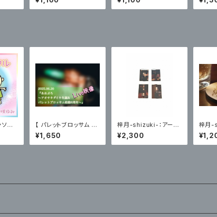
ッセージ
ンソウ
【 パレットブロッサム 】
梓月-shizuki-：アーテ
梓月-s
イド）
届け／あおぶろ（2025.
ィスト写真トレーディン
サイク
¥1,650
¥2,300
¥1,2
06.20）限定ブロマイド
グカード(Chocolate
ナ丸型
付
編)各４種ランダム２枚