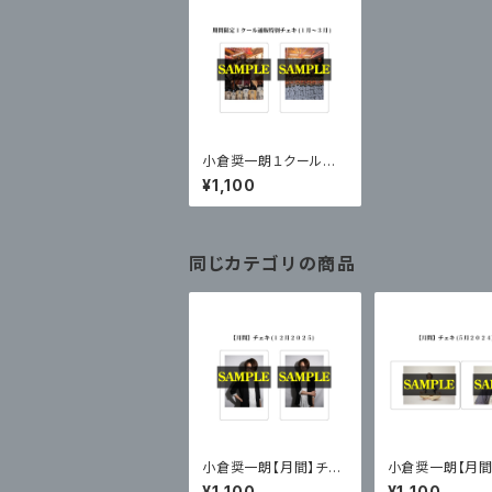
小倉奨一朗１クール限
定 通販特別チェキ２枚
¥1,100
セット：第25弾【1月～3
月】
同じカテゴリの商品
小倉奨一朗【月間】チェ
小倉奨一朗【月間
キ２枚セットvol.２５
キ２枚セットvol.
¥1,100
¥1,100