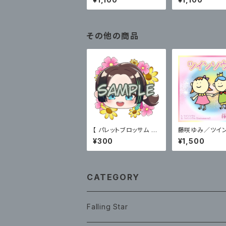
その他の商品
【 パレットブロッサム 】
藤咲ゆみ／ツイ
あげちゃんちゅステッカ
ル（CD＋ブロマ
¥300
¥1,500
ー(顔面)
CATEGORY
Falling Star