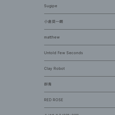
CD
Sugipe
グッズ
チケット
小倉奨一朗
チェキ ブロマイド
CD
イベント
matthew
イベント
グッズ
グッズ
Book
Untold Few Seconds
ツアーグッズ
CD
CD
グッズ
Clay Robot
CD
グッズ
群青
CD
イベント
RED ROSE