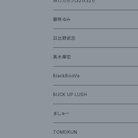
チェキ
CD
CD
みけたろう(321x321)
グッズ
CD
藤咲ゆみ
グッズ
CD
日比野武志
グッズ
黒木華恋
BlackBooVa
CD
BUCK UP LUSH
グッズ
ましゅー
CD
グッズ
TOMOKUN