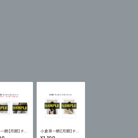
一朗【月間】チェ
小倉奨一朗【月間】チェ
セット(サイン・メ
キ２枚セットvol.２３
00
¥1,100