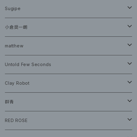
CD
Sugipe
グッズ
チケット
小倉奨一朗
チェキ ブロマイド
CD
イベント
matthew
イベント
グッズ
グッズ
Book
Untold Few Seconds
ツアーグッズ
CD
CD
グッズ
Clay Robot
CD
グッズ
群青
CD
イベント
RED ROSE