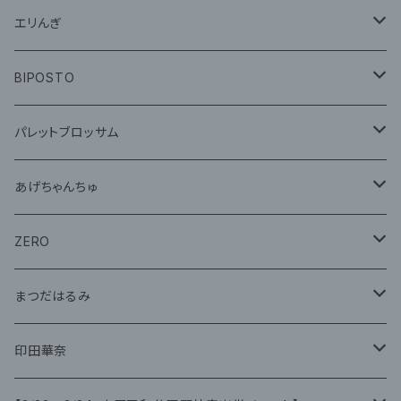
グッズ
エリんぎ
CD
グッズ
BIPOSTO
グッズ
パレットブロッサム
CD
あげちゃんちゅ
グッズ
グッズ
ZERO
グッズ
まつだはるみ
CD
CD
印田華奈