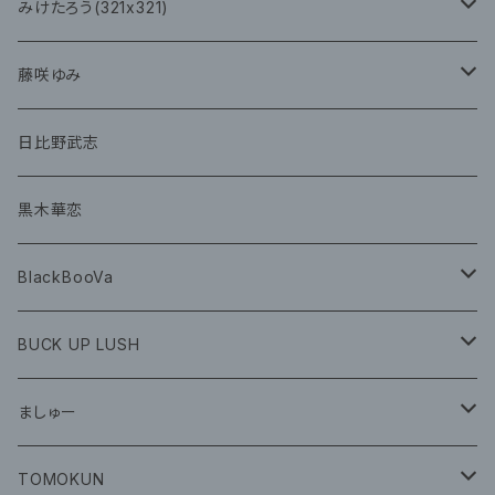
チェキ
CD
CD
みけたろう(321x321)
グッズ
CD
藤咲ゆみ
グッズ
CD
日比野武志
グッズ
黒木華恋
BlackBooVa
CD
BUCK UP LUSH
グッズ
ましゅー
CD
グッズ
TOMOKUN