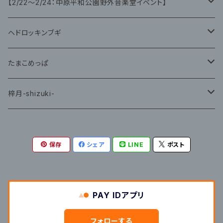
グッズ
グッズ
【2/22〜2/24：中原平和公園野外音楽堂イベント】
藤咲ゆみ
ヘドロッキンブギ
CD
たまこめっぱ
グッズ
梓月-shizuki-
グッズ
保存
シェア
LINE
ポスト
PAY IDアプリ
フォローする