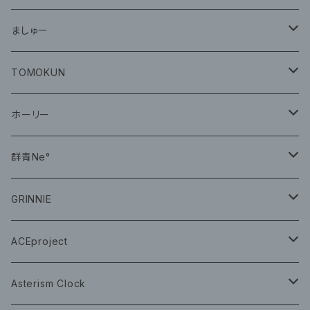
グッズ
ましゅー
CD
グッズ
TOMOKUN
CD
ホーリー
CD
群青Ne°
CD
GRINNIE
グッズ
グッズ
ACEproject
グッズ
Asterism Clock