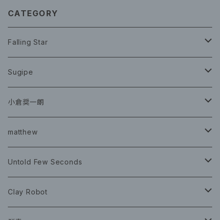
CATEGORY
Falling Star
CD
Sugipe
グッズ
チケット
小倉奨一朗
チェキ ブロマイド
CD
イベント
matthew
イベント
グッズ
グッズ
Book
Untold Few Seconds
ツアーグッズ
CD
CD
グッズ
Clay Robot