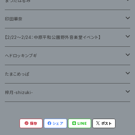
グッズ
まつだはるみ
CD
CD
印田華奈
グッズ
グッズ
【2/22〜2/24：中原平和公園野外音楽堂イベント】
藤咲ゆみ
ヘドロッキンブギ
CD
たまこめっぱ
グッズ
梓月-shizuki-
グッズ
保存
シェア
LINE
ポスト