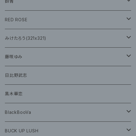
CD
グッズ
群青
CD
イベント
RED ROSE
チェキ
CD
CD
みけたろう(321x321)
グッズ
CD
藤咲ゆみ
グッズ
CD
日比野武志
グッズ
黒木華恋
BlackBooVa
CD
BUCK UP LUSH