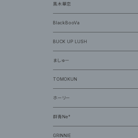
グッズ
黒木華恋
BlackBooVa
CD
BUCK UP LUSH
グッズ
ましゅー
CD
グッズ
TOMOKUN
CD
ホーリー
CD
群青Ne°
CD
GRINNIE