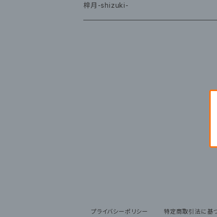
グッズ
梓月-shizuki-
グッズ
プライバシーポリシー
特定商取引法に基