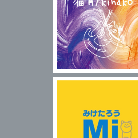
321×321 / 猫背/kinako
¥2,553
みけたろう / Mi
¥1,000