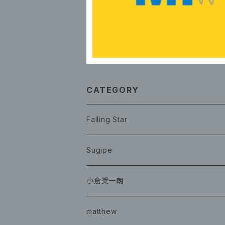
CATEGORY
Falling Star
CD
Sugipe
グッズ
チケット
小倉奨一朗
チェキ ブロマイド
CD
イベント
matthew