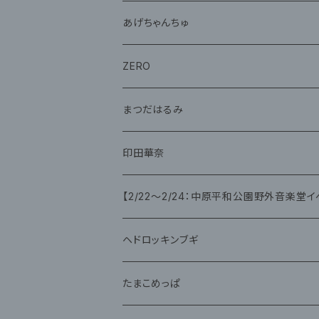
CD
あげちゃんちゅ
グッズ
グッズ
ZERO
グッズ
まつだはるみ
CD
CD
印田華奈
グッズ
グッズ
【2/22〜2/24：中原平和公園野外音楽堂イ
藤咲ゆみ
ヘドロッキンブギ
CD
たまこめっぱ