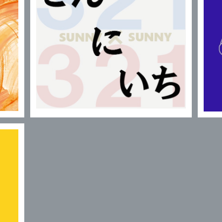
321x321 / さん に いち
¥321