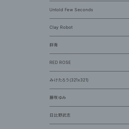
イベント
グッズ
グッズ
Book
Untold Few Seconds
ツアーグッズ
CD
CD
グッズ
Clay Robot
CD
グッズ
群青
CD
イベント
RED ROSE
チェキ
CD
CD
みけたろう(321x321)
グッズ
CD
藤咲ゆみ
グッズ
CD
日比野武志