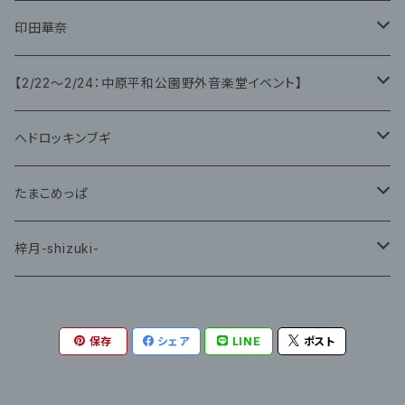
CD
CD
印田華奈
グッズ
グッズ
【2/22〜2/24：中原平和公園野外音楽堂イベント】
藤咲ゆみ
ヘドロッキンブギ
CD
たまこめっぱ
グッズ
梓月-shizuki-
グッズ
保存
シェア
LINE
ポスト