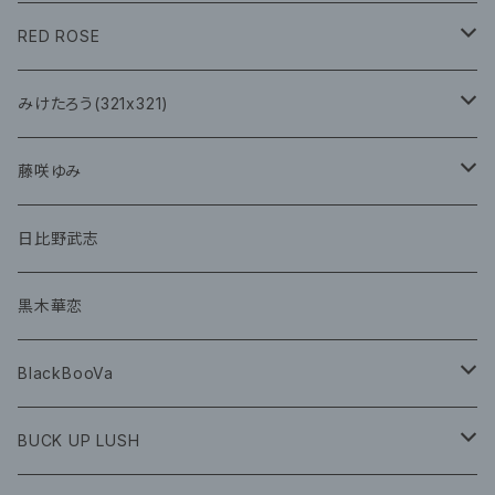
CD
イベント
RED ROSE
チェキ
CD
CD
みけたろう(321x321)
グッズ
CD
藤咲ゆみ
グッズ
CD
日比野武志
グッズ
黒木華恋
BlackBooVa
CD
BUCK UP LUSH