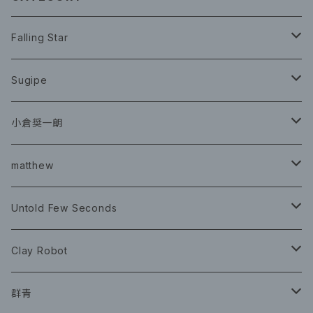
Falling Star
CD
Sugipe
グッズ
チケット
小倉奨一朗
チェキ ブロマイド
CD
イベント
matthew
イベント
グッズ
グッズ
Book
Untold Few Seconds
ツアーグッズ
CD
CD
グッズ
Clay Robot
CD
グッズ
群青