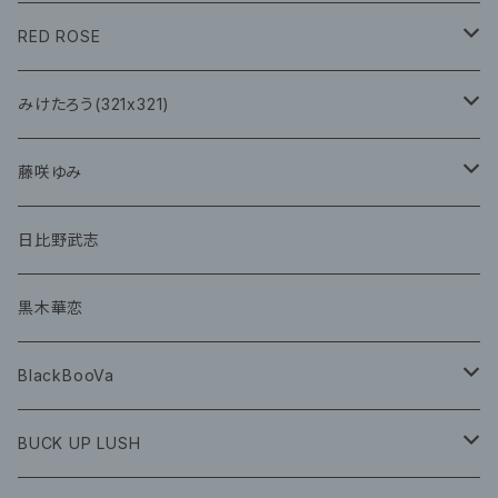
CD
イベント
RED ROSE
チェキ
CD
CD
みけたろう(321x321)
グッズ
CD
藤咲ゆみ
グッズ
CD
日比野武志
グッズ
黒木華恋
BlackBooVa
CD
BUCK UP LUSH