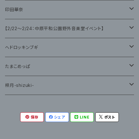
CD
CD
印田華奈
グッズ
グッズ
【2/22〜2/24：中原平和公園野外音楽堂イベント】
藤咲ゆみ
ヘドロッキンブギ
CD
たまこめっぱ
グッズ
梓月-shizuki-
グッズ
保存
シェア
LINE
ポスト