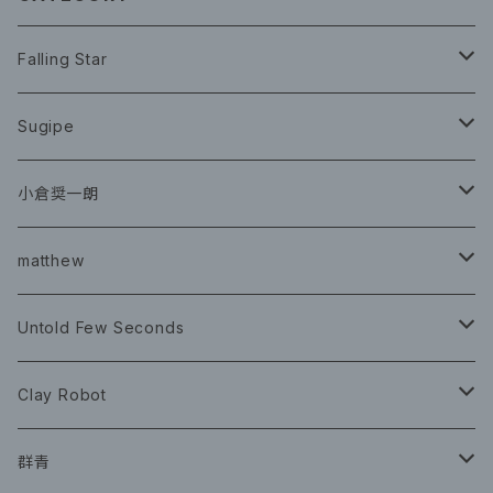
Falling Star
CD
Sugipe
グッズ
チケット
小倉奨一朗
チェキ ブロマイド
CD
イベント
matthew
イベント
グッズ
グッズ
Book
Untold Few Seconds
ツアーグッズ
CD
CD
グッズ
Clay Robot
CD
グッズ
群青