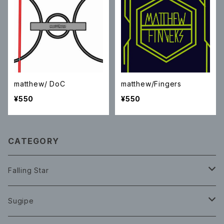
matthew/ DoC
matthew/Fingers
¥550
¥550
CATEGORY
Falling Star
CD
Sugipe