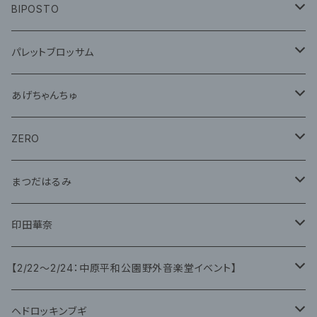
CD
グッズ
BIPOSTO
グッズ
パレットブロッサム
CD
あげちゃんちゅ
グッズ
グッズ
ZERO
グッズ
まつだはるみ
CD
CD
印田華奈
グッズ
グッズ
【2/22〜2/24：中原平和公園野外音楽堂イベント】
藤咲ゆみ
ヘドロッキンブギ