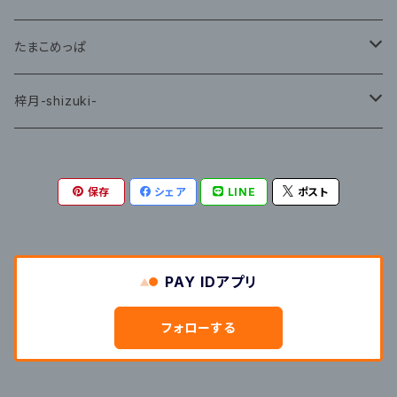
CD
たまこめっぱ
グッズ
梓月-shizuki-
グッズ
保存
シェア
LINE
ポスト
PAY IDアプリ
フォローする