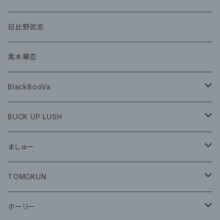
グッズ
CD
日比野武志
グッズ
黒木華恋
BlackBooVa
CD
BUCK UP LUSH
グッズ
ましゅー
CD
グッズ
TOMOKUN
CD
ホーリー