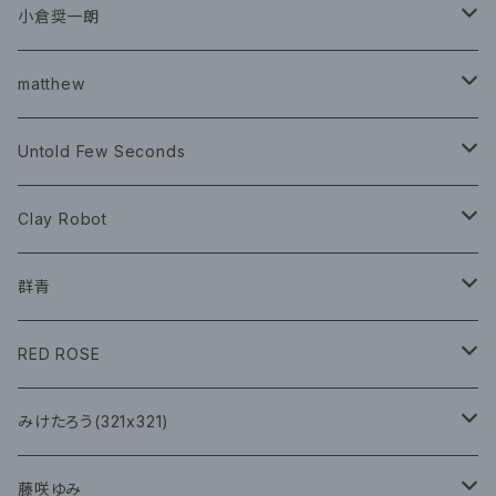
グッズ
チケット
小倉奨一朗
チェキ ブロマイド
CD
イベント
matthew
イベント
グッズ
グッズ
Book
Untold Few Seconds
ツアーグッズ
CD
CD
グッズ
Clay Robot
CD
グッズ
群青
CD
イベント
RED ROSE
チェキ
CD
CD
みけたろう(321x321)
グッズ
CD
藤咲ゆみ