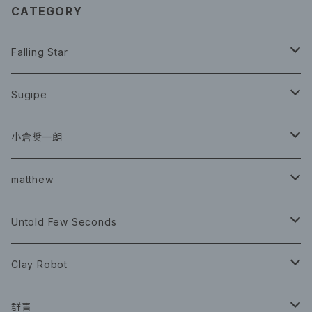
CATEGORY
Falling Star
CD
Sugipe
グッズ
チケット
小倉奨一朗
チェキ ブロマイド
CD
イベント
matthew
イベント
グッズ
グッズ
Book
Untold Few Seconds
ツアーグッズ
CD
CD
グッズ
Clay Robot
CD
グッズ
群青