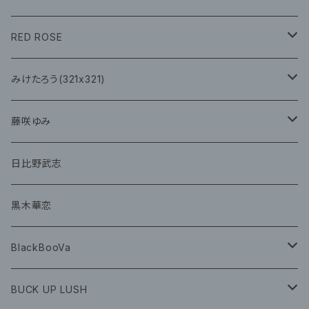
CD
イベント
RED ROSE
チェキ
CD
CD
みけたろう(321x321)
グッズ
CD
藤咲ゆみ
グッズ
CD
日比野武志
グッズ
黒木華恋
BlackBooVa
CD
BUCK UP LUSH