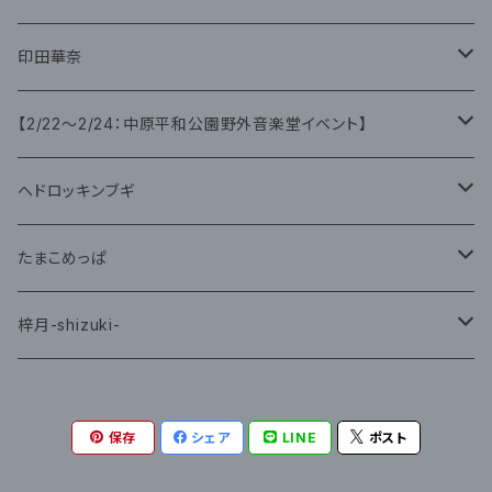
CD
CD
印田華奈
グッズ
グッズ
【2/22〜2/24：中原平和公園野外音楽堂イベント】
藤咲ゆみ
ヘドロッキンブギ
CD
たまこめっぱ
グッズ
梓月-shizuki-
グッズ
保存
シェア
LINE
ポスト