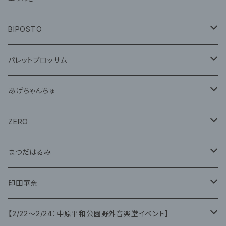
CD
グッズ
BIPOSTO
グッズ
パレットブロッサム
CD
あげちゃんちゅ
グッズ
グッズ
ZERO
グッズ
まつだはるみ
CD
CD
印田華奈
グッズ
グッズ
【2/22〜2/24：中原平和公園野外音楽堂イベント】