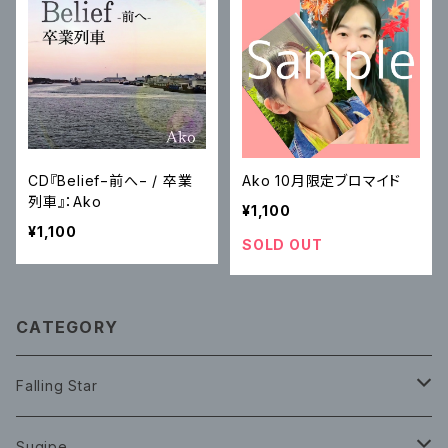
CD『Belief−前へ− / 卒業
Ako 10月限定ブロマイド
列車』：Ako
¥1,100
¥1,100
SOLD OUT
CATEGORY
Falling Star
CD
Sugipe