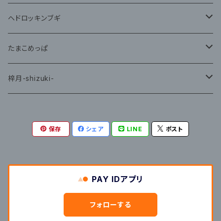
藤咲ゆみ
ヘドロッキンブギ
CD
たまこめっぱ
グッズ
梓月-shizuki-
グッズ
保存
シェア
LINE
ポスト
PAY IDアプリ
フォローする