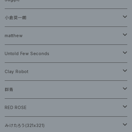
グッズ
チケット
小倉奨一朗
チェキ ブロマイド
CD
イベント
matthew
イベント
グッズ
グッズ
Book
Untold Few Seconds
ツアーグッズ
CD
CD
グッズ
Clay Robot
CD
グッズ
群青
CD
イベント
RED ROSE
チェキ
CD
CD
みけたろう(321x321)