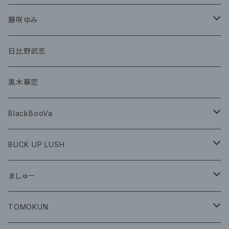
グッズ
CD
藤咲ゆみ
グッズ
CD
日比野武志
グッズ
黒木華恋
BlackBooVa
CD
BUCK UP LUSH
グッズ
ましゅー
CD
グッズ
TOMOKUN