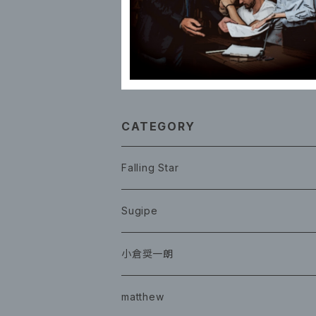
CATEGORY
Falling Star
CD
Sugipe
グッズ
チケット
小倉奨一朗
チェキ ブロマイド
CD
イベント
matthew