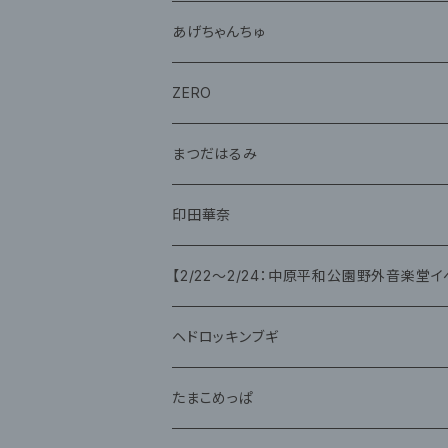
CD
あげちゃんちゅ
グッズ
グッズ
ZERO
グッズ
まつだはるみ
CD
CD
印田華奈
グッズ
グッズ
【2/22〜2/24：中原平和公園野外音楽堂イ
藤咲ゆみ
ヘドロッキンブギ
CD
たまこめっぱ