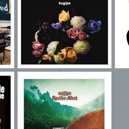
」
【Sugipe】EP「Orthodox」
¥1,500
Sugipe / Spoiler Alert
¥500