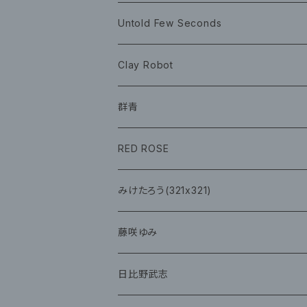
イベント
グッズ
グッズ
Book
Untold Few Seconds
ツアーグッズ
CD
CD
グッズ
Clay Robot
CD
グッズ
群青
CD
イベント
RED ROSE
チェキ
CD
CD
みけたろう(321x321)
グッズ
CD
藤咲ゆみ
グッズ
CD
日比野武志