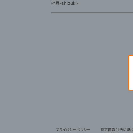
グッズ
梓月-shizuki-
グッズ
プライバシーポリシー
特定商取引法に基