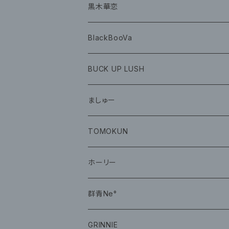
グッズ
黒木華恋
BlackBooVa
CD
BUCK UP LUSH
グッズ
ましゅー
CD
グッズ
TOMOKUN
CD
ホーリー
CD
群青Ne°
CD
GRINNIE