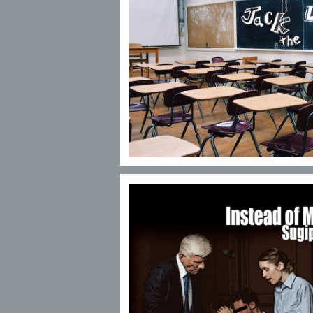
Sugipe / Single「Jack the Lad
¥500
Sugipe / Instead of Me
¥500