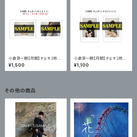
小倉奨一朗【月間】チェキ２枚セ
小倉奨一朗【月間】チェキ２枚セ
ット(サイン・メッセージ付)vol.８
ットvol.２３
¥1,500
¥1,100
その他の商品