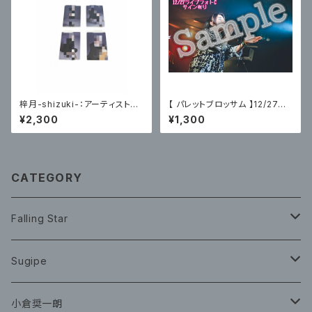
梓月-shizuki-：アーティスト写
【 パレットブロッサム 】12/27主
真トレーディングカード(悪戯な
催ライブフォトC〈サイン有〉
¥2,300
¥1,300
心編) 各４種ランダム２枚
CATEGORY
Falling Star
CD
Sugipe
グッズ
チケット
小倉奨一朗