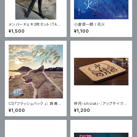
メンバーチェキ3枚セット（TAK
小倉奨一朗 / 花火
A） / ZERO
¥1,500
¥1,100
CD『フラッシュバック 』： 群青N
梓月-shizuki-：アップサイクル
e°
コースター(コルク四角)
¥1,000
¥1,200