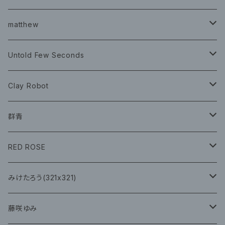
チェキ ブロマイド
CD
イベント
matthew
イベント
グッズ
グッズ
Book
Untold Few Seconds
ツアーグッズ
CD
CD
グッズ
Clay Robot
CD
グッズ
群青
CD
イベント
RED ROSE
チェキ
CD
CD
みけたろう(321x321)
グッズ
CD
藤咲ゆみ