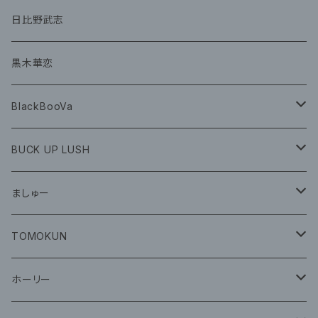
グッズ
CD
日比野武志
グッズ
黒木華恋
BlackBooVa
CD
BUCK UP LUSH
グッズ
ましゅー
CD
グッズ
TOMOKUN
CD
ホーリー