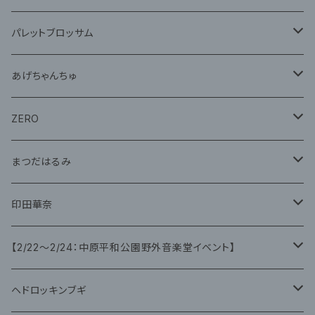
グッズ
パレットブロッサム
CD
あげちゃんちゅ
グッズ
グッズ
ZERO
グッズ
まつだはるみ
CD
CD
印田華奈
グッズ
グッズ
【2/22〜2/24：中原平和公園野外音楽堂イベント】
藤咲ゆみ
ヘドロッキンブギ