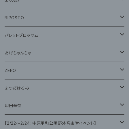
エリんぎ
CD
グッズ
BIPOSTO
グッズ
パレットブロッサム
CD
あげちゃんちゅ
グッズ
グッズ
ZERO
グッズ
まつだはるみ
CD
CD
印田華奈
グッズ
グッズ
【2/22〜2/24：中原平和公園野外音楽堂イベント】