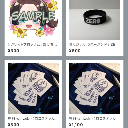
【 パレットブロッサム 】あげちゃ
オリジナル ラバーバンド / ZER
んちゅステッカー(顔面)
O
¥300
¥600
梓月-shizuki-：ロゴステッカー
梓月-shizuki-：ロゴステッカー
２枚セット
4枚セット
¥500
¥1,100