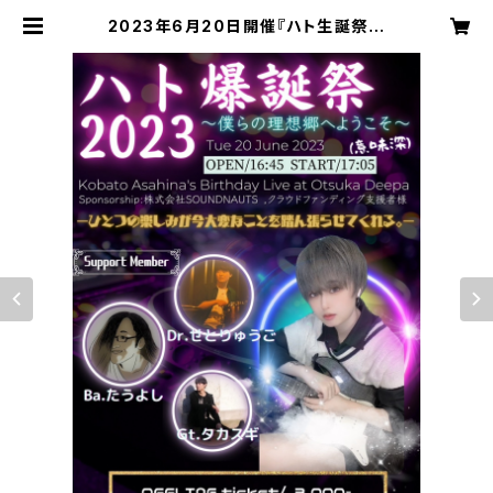
2023年6月20日開催『ハト生誕祭〜
僕らの理想郷へようこそ〜』配信＆ア
ーカイブチケット | 株式会社SOUND
NAUTS OFFICIAL WEB SHOP