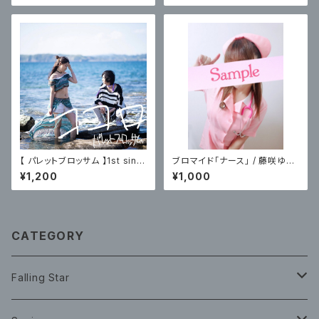
【 パレットブロッサム 】1st singl
ブロマイド「ナース」 / 藤咲ゆ
e「ココロ」
み：数量限定5組の方へ
¥1,200
¥1,000
CATEGORY
Falling Star