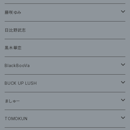
グッズ
CD
藤咲ゆみ
グッズ
CD
日比野武志
グッズ
黒木華恋
BlackBooVa
CD
BUCK UP LUSH
グッズ
ましゅー
CD
グッズ
TOMOKUN