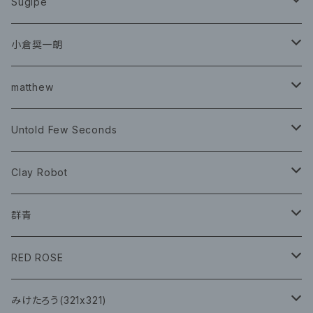
CD
Sugipe
グッズ
チケット
小倉奨一朗
チェキ ブロマイド
CD
イベント
matthew
イベント
グッズ
グッズ
Book
Untold Few Seconds
ツアーグッズ
CD
CD
グッズ
Clay Robot
CD
グッズ
群青
CD
イベント
RED ROSE
チェキ
CD
CD
みけたろう(321x321)