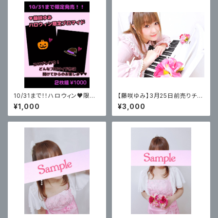
10/31まで！！ハロウィン♥限定
【藤咲ゆみ】3月25日前売りチケ
ブロマイド
ット / 第39回 BEAUTY MY SE
¥1,000
¥3,000
LECTION TOKYO