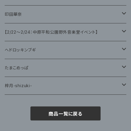
CD
CD
印田華奈
グッズ
グッズ
【2/22〜2/24：中原平和公園野外音楽堂イベント】
藤咲ゆみ
ヘドロッキンブギ
CD
たまこめっぱ
グッズ
梓月-shizuki-
グッズ
商品一覧に戻る