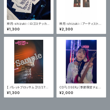
梓月-shizuki-：ロゴステッカー
梓月-shizuki-：アーティスト写
5枚セット
真トレーディングカード(Choco
¥1,300
¥2,300
late編)各４種ランダム２枚
【 パレットブロッサム 】12/27主
CD『LOSER』（季節限定チェキ
催ライブフォトB〈サイン有〉
付） / まつだはるみ
¥1,300
¥2,000