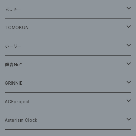
グッズ
ましゅー
CD
グッズ
TOMOKUN
CD
ホーリー
CD
群青Ne°
CD
GRINNIE
グッズ
グッズ
ACEproject
グッズ
Asterism Clock