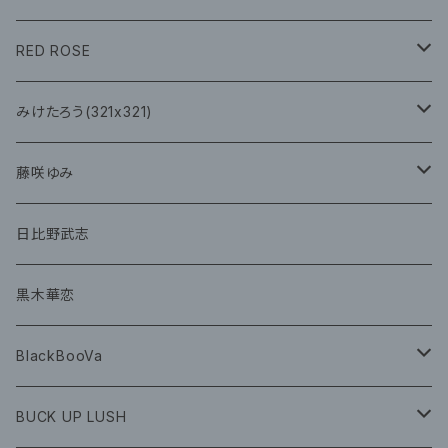
CD
イベント
RED ROSE
チェキ
CD
CD
みけたろう(321x321)
グッズ
CD
藤咲ゆみ
グッズ
CD
日比野武志
グッズ
黒木華恋
BlackBooVa
CD
BUCK UP LUSH