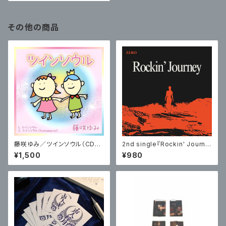
その他の商品
藤咲ゆみ／ツインソウル（CD＋
2nd single『Rockin' Journe
ブロマイド）
y』（CD） / ZERO
¥1,500
¥980