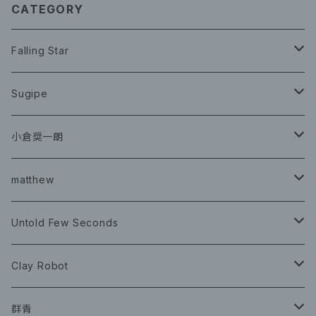
CATEGORY
Falling Star
CD
Sugipe
グッズ
チケット
小倉奨一朗
チェキ ブロマイド
CD
イベント
matthew
イベント
グッズ
グッズ
Book
Untold Few Seconds
ツアーグッズ
CD
CD
グッズ
Clay Robot
CD
グッズ
群青