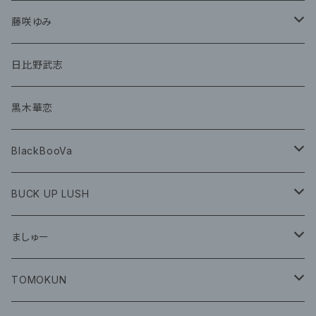
グッズ
CD
藤咲ゆみ
グッズ
CD
日比野武志
グッズ
黒木華恋
BlackBooVa
CD
BUCK UP LUSH
グッズ
ましゅー
CD
グッズ
TOMOKUN