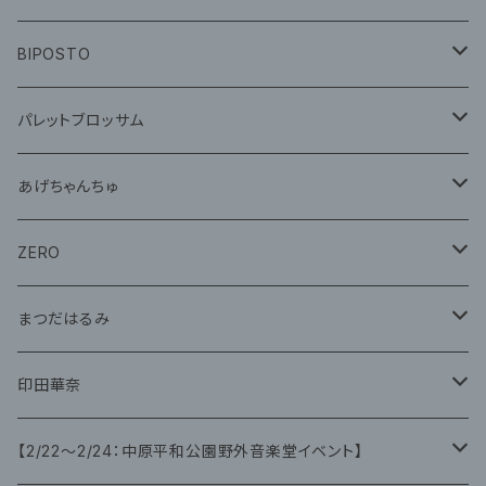
CD
グッズ
BIPOSTO
グッズ
パレットブロッサム
CD
あげちゃんちゅ
グッズ
グッズ
ZERO
グッズ
まつだはるみ
CD
CD
印田華奈
グッズ
グッズ
【2/22〜2/24：中原平和公園野外音楽堂イベント】