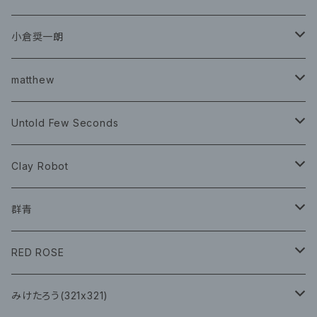
グッズ
チケット
小倉奨一朗
チェキ ブロマイド
CD
イベント
matthew
イベント
グッズ
グッズ
Book
Untold Few Seconds
ツアーグッズ
CD
CD
グッズ
Clay Robot
CD
グッズ
群青
CD
イベント
RED ROSE
チェキ
CD
CD
みけたろう(321x321)