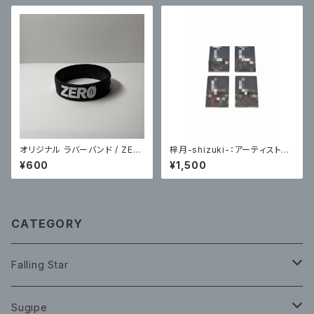
オリジナル ラバーバンド / ZER
梓月-shizuki-：アーティスト写
O
真トレーディングカード(HP編)
¥600
¥1,500
各４種ランダム１枚
CATEGORY
Falling Star
CD
Sugipe