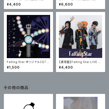
【通常盤】Falling Star LIVE 20
【特典付き限定盤】Falling Star
¥4,400
¥6,600
22 Alnair〜光り輝く者たち〜・
LIVE 2022 Alnair〜光り輝く者
ワンマンライブDVD（受注生産）
たち〜・ワンマンライブDVD（受
注生産）
Falling Star オリジナルCD「ロ
【通常盤】Falling Star LIVE 20
クパーセント」
22 Alnair〜光り輝く者たち〜・
¥1,500
¥4,400
ワンマンライブDVD（受注生産）
その他の商品