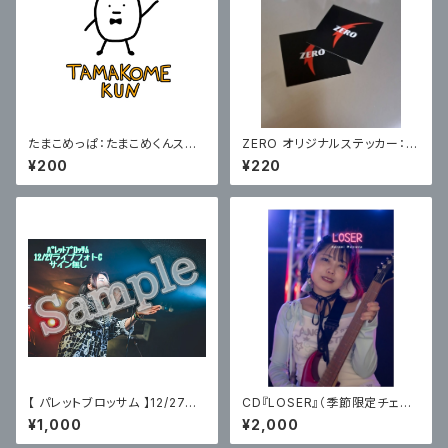
たまこめっぱ：たまこめくんステ
ZERO オリジナルステッカー：【1
ッカー2枚セット
枚】
¥200
¥220
【 パレットブロッサム 】12/27主
CD『LOSER』（季節限定チェキ
催ライブフォトC〈サイン無〉
付） / まつだはるみ
¥1,000
¥2,000