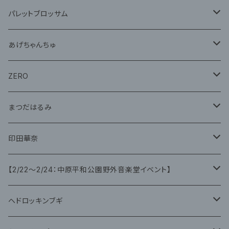
グッズ
パレットブロッサム
CD
あげちゃんちゅ
グッズ
グッズ
ZERO
グッズ
まつだはるみ
CD
CD
印田華奈
グッズ
グッズ
【2/22〜2/24：中原平和公園野外音楽堂イベント】
藤咲ゆみ
ヘドロッキンブギ