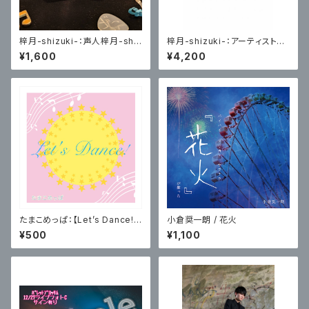
梓月-shizuki-：声人梓月-shiz
梓月-shizuki-：アーティスト写
uki- 身だしなみミラー付きキー
真トレーディングカード(悪戯な
¥1,600
¥4,200
ホルダー(レトロカセット版)
心編)各４種コンプリート版
たまこめっぱ：【Let’s Dance!】
小倉奨一朗 / 花火
MV見れちゃう！？ポストカード
¥500
¥1,100