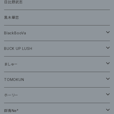
グッズ
CD
日比野武志
グッズ
黒木華恋
BlackBooVa
CD
BUCK UP LUSH
グッズ
ましゅー
CD
グッズ
TOMOKUN
CD
ホーリー
CD
群青Ne°