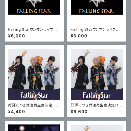
Falling Starワンマンライブチ
Falling Starワンマンライブチ
ケット【通しチケット】
ケット【1部チケット】
¥6,000
¥3,000
好評につき受注再生産決定！！：
好評につき受注再生産決定！！：
【通常盤】Falling Star LIVE 20
【特典付き限定盤】Falling Star
¥4,400
¥6,600
22 Alnair〜光り輝く者たち〜・
LIVE 2022 Alnair〜光り輝く者
ワンマンライブDVD（受注生産）
たち〜・ワンマンライブDVD（受
注生産）