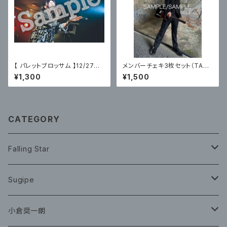
【 パレットブロッサム 】12/27主
メンバーチェキ3枚セット（TAK
催ライブフォトC〈サイン有〉
A） / ZERO
¥1,300
¥1,500
CATEGORY
Falling Star
CD
Sugipe
グッズ
チケット
小倉奨一朗