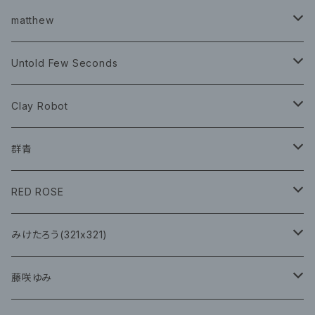
チェキ ブロマイド
CD
イベント
matthew
イベント
グッズ
グッズ
Book
Untold Few Seconds
ツアーグッズ
CD
CD
グッズ
Clay Robot
CD
グッズ
群青
CD
イベント
RED ROSE
チェキ
CD
CD
みけたろう(321x321)
グッズ
CD
藤咲ゆみ