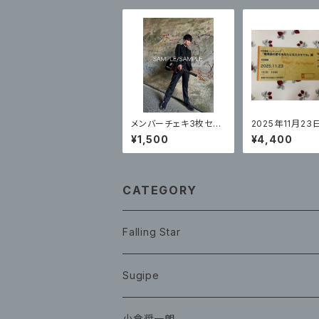
メンバーチェキ3枚セッ
2025年11月23日
ト（TAKA） / ZERO
ワンマンライブ「
¥1,500
¥4,400
の愛をあなたに
せてね」編 チケッ
ジナルステッカー付
印田華奈
CATEGORY
Falling Star
CD
Sugipe
グッズ
チケット
小倉奨一朗