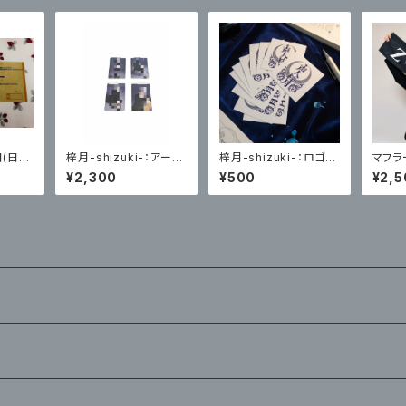
(日)
梓月-shizuki-：アーテ
梓月-shizuki-：ロゴス
マフラー
最高級
ィスト写真トレーディン
テッカー２枚セット
¥2,300
¥500
¥2,5
伝えさ
グカード(悪戯な心編)
ト(オリ
各４種ランダム２枚
き) /