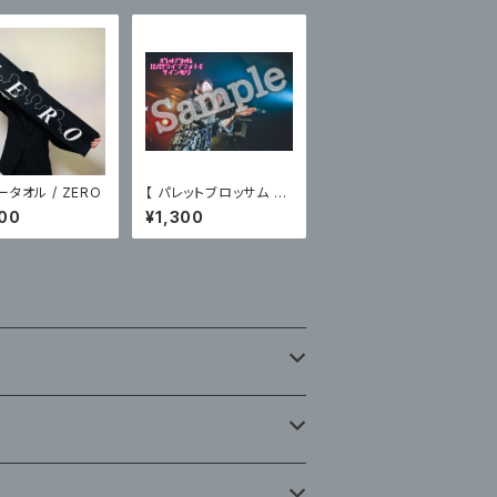
タオル / ZERO
【 パレットブロッサム 】1
2/27主催ライブフォトC
00
¥1,300
〈サイン有〉