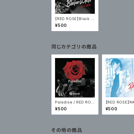
【RED ROSE】Black o
r White
¥500
同じカテゴリの商品
Paradise / RED ROS
【RED ROSE】RA
E
¥500
¥500
その他の商品