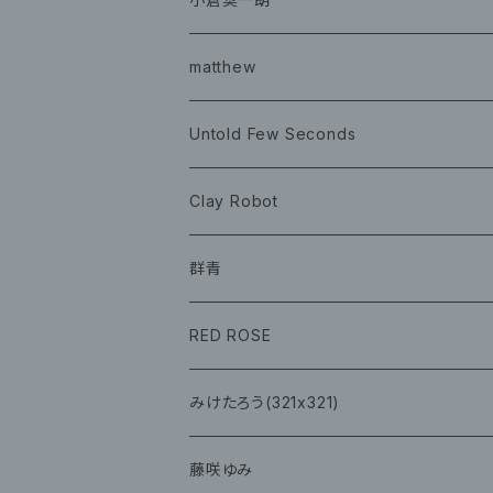
チェキ ブロマイド
CD
イベント
matthew
イベント
グッズ
グッズ
Book
Untold Few Seconds
ツアーグッズ
CD
CD
グッズ
Clay Robot
CD
グッズ
群青
CD
イベント
RED ROSE
チェキ
CD
CD
みけたろう(321x321)
グッズ
CD
藤咲ゆみ