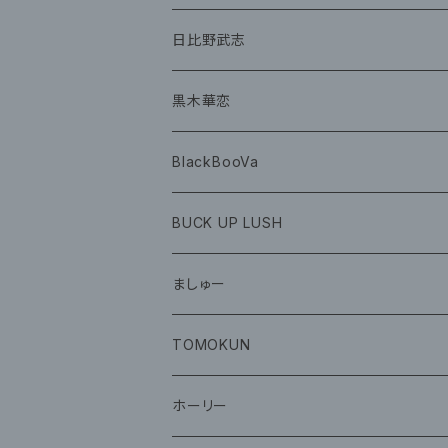
グッズ
CD
日比野武志
グッズ
黒木華恋
BlackBooVa
CD
BUCK UP LUSH
グッズ
ましゅー
CD
グッズ
TOMOKUN
CD
ホーリー