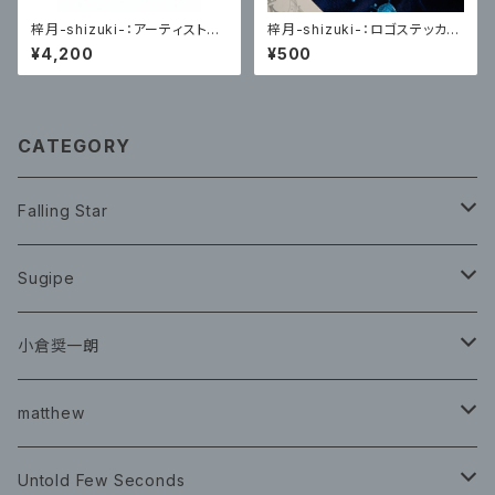
梓月-shizuki-：アーティスト写
梓月-shizuki-：ロゴステッカー
真トレーディングカード(HP編)
２枚セット
¥4,200
¥500
各４種コンプリート版
CATEGORY
Falling Star
CD
Sugipe
グッズ
チケット
小倉奨一朗
チェキ ブロマイド
CD
イベント
matthew
イベント
グッズ
グッズ
Book
Untold Few Seconds