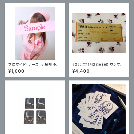
ブロマイド「ナース」 / 藤咲ゆ
2025年11月23日(日) ワンマン
み：数量限定5組の方へ
ライブ「最高級の愛をあなたに
¥1,000
¥4,400
伝えさせてね」編 チケット(オリ
ジナルステッカー付き) / 印田華
奈