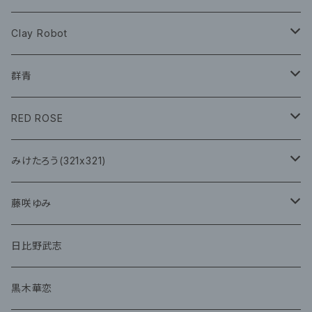
ツアーグッズ
CD
CD
グッズ
Clay Robot
CD
グッズ
群青
CD
イベント
RED ROSE
チェキ
CD
CD
みけたろう(321x321)
グッズ
CD
藤咲ゆみ
グッズ
CD
日比野武志
グッズ
黒木華恋