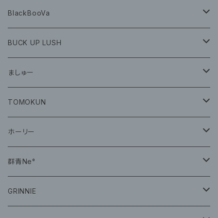
BlackBooVa
CD
BUCK UP LUSH
グッズ
ましゅー
CD
グッズ
TOMOKUN
CD
ホーリー
CD
群青Ne°
CD
GRINNIE