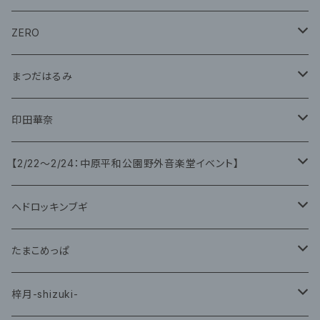
グッズ
グッズ
ZERO
グッズ
まつだはるみ
CD
CD
印田華奈
グッズ
グッズ
【2/22〜2/24：中原平和公園野外音楽堂イベント】
藤咲ゆみ
ヘドロッキンブギ
CD
たまこめっぱ
グッズ
梓月-shizuki-