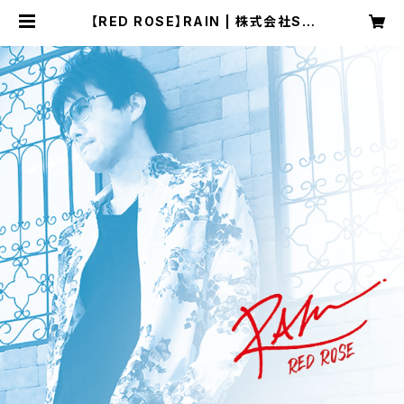
【RED ROSE】RAIN | 株式会社SO
UNDNAUTS OFFICIAL WEB SH
OP