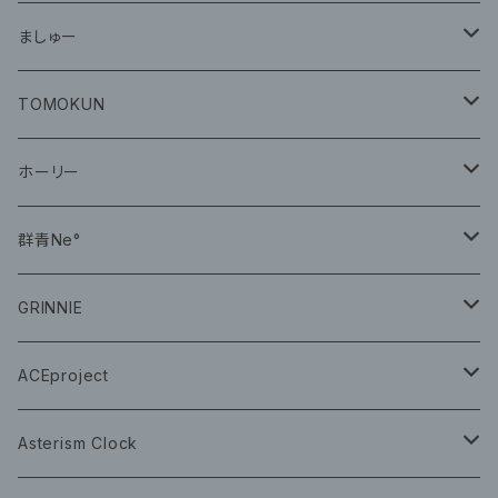
グッズ
ましゅー
CD
グッズ
TOMOKUN
CD
ホーリー
CD
群青Ne°
CD
GRINNIE
グッズ
グッズ
ACEproject
グッズ
Asterism Clock