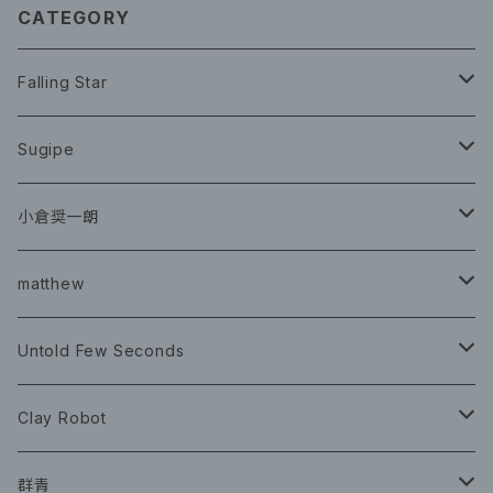
CATEGORY
Falling Star
CD
Sugipe
グッズ
チケット
小倉奨一朗
チェキ ブロマイド
CD
イベント
matthew
イベント
グッズ
グッズ
Book
Untold Few Seconds
ツアーグッズ
CD
CD
グッズ
Clay Robot
CD
グッズ
群青