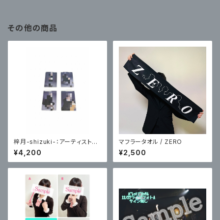
その他の商品
梓月-shizuki-：アーティスト写
マフラータオル / ZERO
真トレーディングカード(悪戯な
¥4,200
¥2,500
心編)各４種コンプリート版