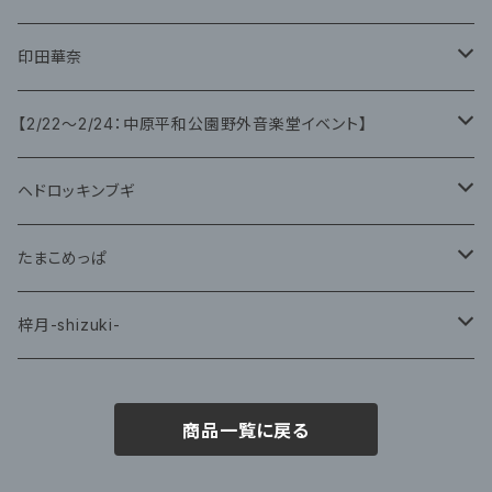
CD
CD
印田華奈
グッズ
グッズ
【2/22〜2/24：中原平和公園野外音楽堂イベント】
藤咲ゆみ
ヘドロッキンブギ
CD
たまこめっぱ
グッズ
梓月-shizuki-
グッズ
商品一覧に戻る