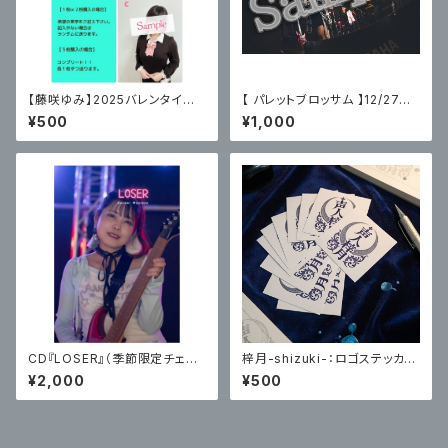
【藤咲ゆみ】2025バレンタイン
【 パレットブロッサム 】12/27主
限定ブロマイド
催ライブフォトA〈サイン無〉
¥500
¥1,000
CD『LOSER』（季節限定チェキ
梓月-shizuki-：ロゴステッカー
付） / まつだはるみ
２枚セット
¥2,000
¥500