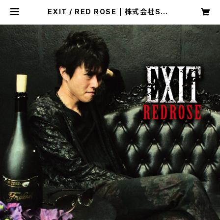
EXIT / RED ROSE | 株式会社SOU
NDNAUTS OFFICIAL WEB SHO
P