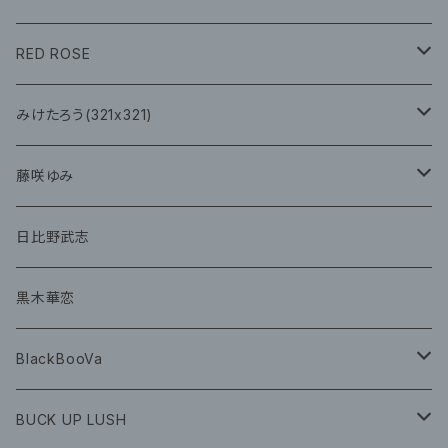
CD
イベント
RED ROSE
チェキ
CD
CD
みけたろう(321x321)
グッズ
CD
藤咲ゆみ
グッズ
CD
日比野武志
グッズ
黒木華恋
BlackBooVa
CD
BUCK UP LUSH