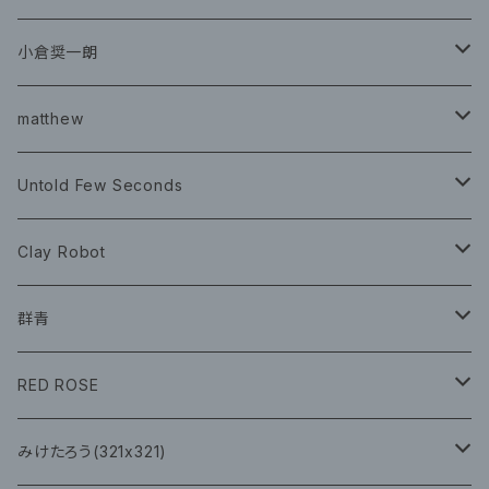
グッズ
チケット
小倉奨一朗
チェキ ブロマイド
CD
イベント
matthew
イベント
グッズ
グッズ
Book
Untold Few Seconds
ツアーグッズ
CD
CD
グッズ
Clay Robot
CD
グッズ
群青
CD
イベント
RED ROSE
チェキ
CD
CD
みけたろう(321x321)