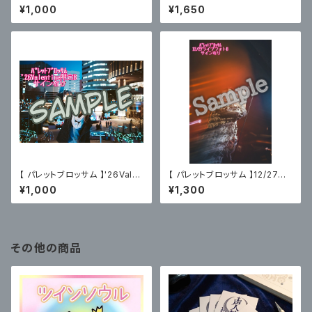
催ライブフォトC〈サイン無〉
おぶろ（2025.06.20）限定ブロ
¥1,000
¥1,650
マイド付
【 パレットブロッサム 】'26Vale
【 パレットブロッサム 】12/27主
ntine限定ブロマイドB〈サイン
催ライブフォトB〈サイン有〉
¥1,000
¥1,300
有〉
その他の商品