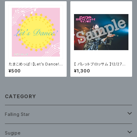
たまこめっぱ：【Let’s Dance!】
【 パレットブロッサム 】12/27主
MV見れちゃう！？ポストカード
催ライブフォトC〈サイン有〉
¥500
¥1,300
CATEGORY
Falling Star
CD
Sugipe