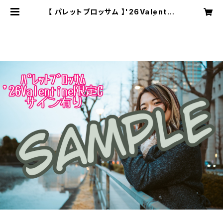
【 パレットブロッサム 】'26Valentin
e限定ブロマイドC〈サイン有〉 | 株式
会社SOUNDNAUTS OFFICIAL W
EB SHOP