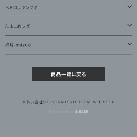
藤咲ゆみ
ヘドロッキンブギ
CD
たまこめっぱ
グッズ
梓月-shizuki-
グッズ
商品一覧に戻る
© 株式会社SOUNDNAUTS OFFICIAL WEB SHOP
Powered by