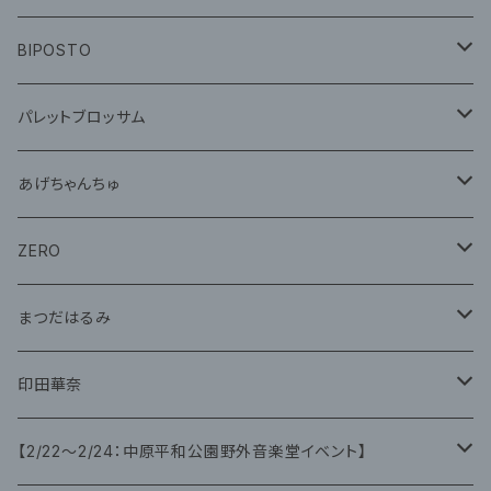
CD
グッズ
BIPOSTO
グッズ
パレットブロッサム
CD
あげちゃんちゅ
グッズ
グッズ
ZERO
グッズ
まつだはるみ
CD
CD
印田華奈
グッズ
グッズ
【2/22〜2/24：中原平和公園野外音楽堂イベント】