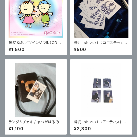
藤咲ゆみ／ツインソウル（CD＋
梓月-shizuki-：ロゴステッカー
ブロマイド）
２枚セット
¥1,500
¥500
ランダムチェキ / まつだはるみ
梓月-shizuki-：アーティスト写
真トレーディングカード(悪戯な
¥1,100
¥2,300
心編) 各４種ランダム２枚