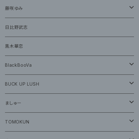
グッズ
CD
藤咲ゆみ
グッズ
CD
日比野武志
グッズ
黒木華恋
BlackBooVa
CD
BUCK UP LUSH
グッズ
ましゅー
CD
グッズ
TOMOKUN