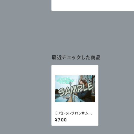
最近チェックした商品
【 パレットブロッサム
】'26Valentine限定ブ
¥700
ロマイドC〈サイン無〉