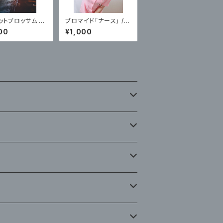
ットブロッサム 】1
ブロマイド「ナース」 /
7主催ライブフォトB
藤咲ゆみ：数量限定5組
00
¥1,000
ン無〉
の方へ