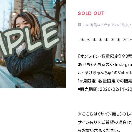
SOLD OUT
この商品は3点までのご注文と
−＊−＊−＊−＊−＊−＊−＊−＊−
【オンライン・数量限定】全3種
あげちゃんちゅのX・Instag
ル・あげちゃんちゅ”のValenti
1ヶ月限定・数量限定での販
◾️販売期間：2026/02/14~20
※こちらは〈サイン無し〉のも
サイン有りをご希望の場合は
らお買い求めください。