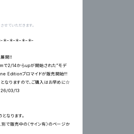
させていただきます。
＊−＊−＊−＊−＊−＊−
展開‼︎
ramで2/14からupが開始された”モデ
ne Editionブロマイドが販売開始!!!
売となりますので、ご購入はお早めに☆
26/03/13
のとなります。
、別で販売中の〈サイン有〉のページか