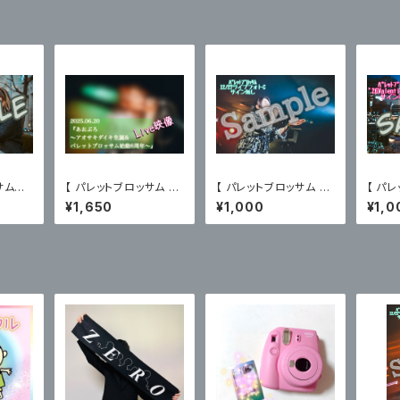
サム
【 パレットブロッサム 】
【 パレットブロッサム 】1
【 パ
e限定ブ
届け／あおぶろ（2025.
2/27主催ライブフォトC
】'26
¥1,650
¥1,000
¥1,0
ン有〉
06.20）限定ブロマイド
〈サイン無〉
ロマイ
付