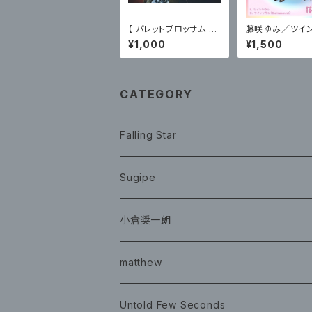
【 パレットブロッサム 】1
藤咲ゆみ／ツイ
2/27主催ライブフォトC
ル（CD＋ブロマ
¥1,000
¥1,500
〈サイン無〉
CATEGORY
Falling Star
CD
Sugipe
グッズ
チケット
小倉奨一朗
チェキ ブロマイド
CD
イベント
matthew
イベント
グッズ
グッズ
Book
Untold Few Seconds