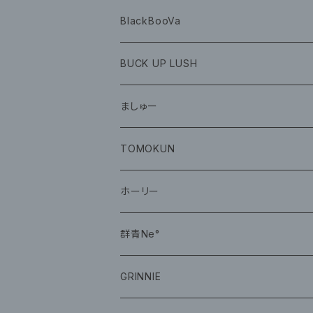
BlackBooVa
CD
BUCK UP LUSH
グッズ
ましゅー
CD
グッズ
TOMOKUN
CD
ホーリー
CD
群青Ne°
CD
GRINNIE