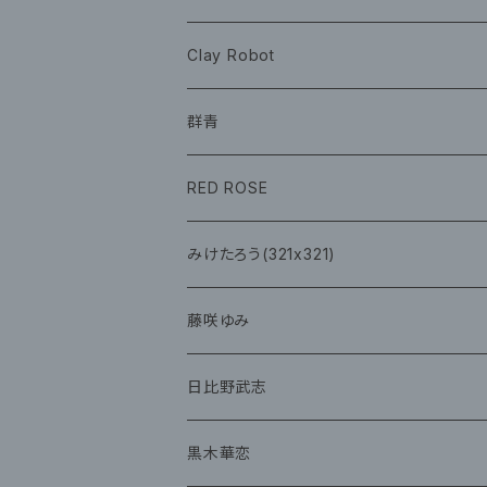
ツアーグッズ
CD
CD
グッズ
Clay Robot
CD
グッズ
群青
CD
イベント
RED ROSE
チェキ
CD
CD
みけたろう(321x321)
グッズ
CD
藤咲ゆみ
グッズ
CD
日比野武志
グッズ
黒木華恋