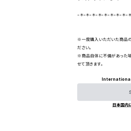
−＊−＊−＊−＊−＊−＊−＊−＊−
※一度購入いただいた商品の
ださい。
※商品自体に不備があった場
せて頂きます。
Internationa
日本国内