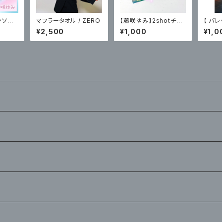
ンソウ
マフラータオル / ZERO
【藤咲ゆみ】2shotチェ
【 パレ
イド）
キ（2/23撮影分）
2/2
¥2,500
¥1,000
¥1,0
〈サイ