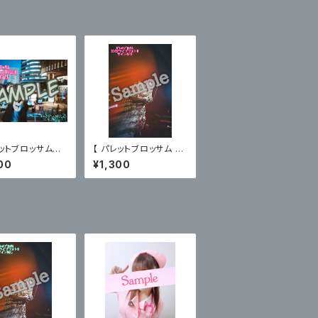
レットブロッサム
【 パレットブロッサム 】1
Valentine限定ブ
2/27主催ライブフォトB
00
¥1,300
ドB〈サイン有〉
〈サイン有〉