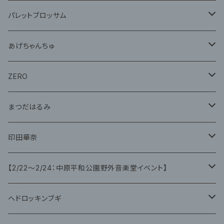
グッズ
パレットブロッサム
CD
あげちゃんちゅ
グッズ
グッズ
ZERO
グッズ
まつだはるみ
CD
CD
印田華奈
グッズ
グッズ
【2/22〜2/24：中原平和公園野外音楽堂イベント】
藤咲ゆみ
ヘドロッキンブギ