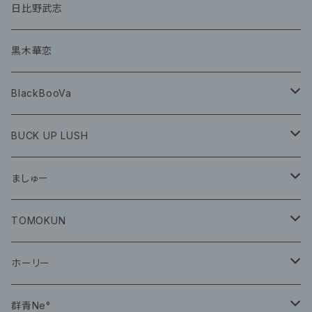
グッズ
CD
日比野武志
グッズ
黒木華恋
BlackBooVa
CD
BUCK UP LUSH
グッズ
ましゅー
CD
グッズ
TOMOKUN
CD
ホーリー
CD
群青Ne°