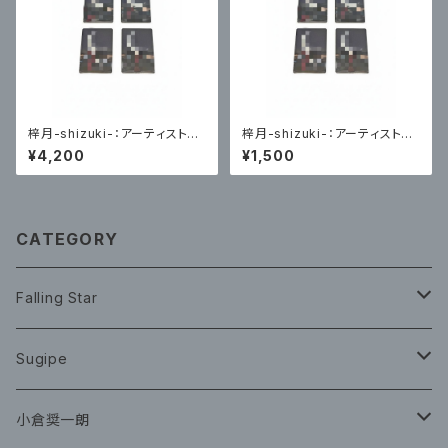
梓月-shizuki-：アーティスト写
梓月-shizuki-：アーティスト写
真トレーディングカード(HP編)
真トレーディングカード(HP編)
¥4,200
¥1,500
各４種コンプリート版
各４種ランダム１枚
CATEGORY
Falling Star
CD
Sugipe
グッズ
チケット
小倉奨一朗