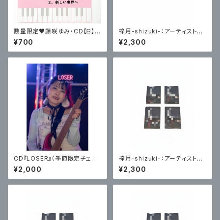
数量限定♥️藤咲ゆみ・CD【ᗷ】7
梓月-shizuki-：アーティスト写
00円（CD ＋ 藤咲ゆみサイン入
真トレーディングカード(Choco
¥700
¥2,300
りブロマイド）
late編)各４種ランダム２枚
CD『LOSER』（季節限定チェキ
梓月-shizuki-：アーティスト写
付） / まつだはるみ
真トレーディングカード(HP編)
¥2,000
¥2,300
各４種ランダム２枚