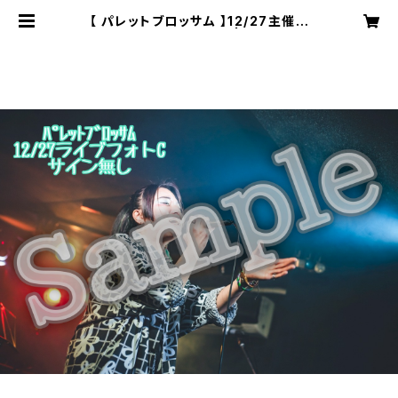
【 パレットブロッサム 】12/27主催ラ
イブフォトC〈サイン無〉 | 株式会社S
OUNDNAUTS OFFICIAL WEB S
HOP