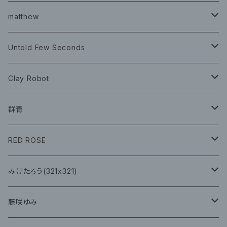
チェキ ブロマイド
CD
イベント
matthew
イベント
グッズ
グッズ
Book
Untold Few Seconds
ツアーグッズ
CD
CD
グッズ
Clay Robot
CD
グッズ
群青
CD
イベント
RED ROSE
チェキ
CD
CD
みけたろう(321x321)
グッズ
CD
藤咲ゆみ