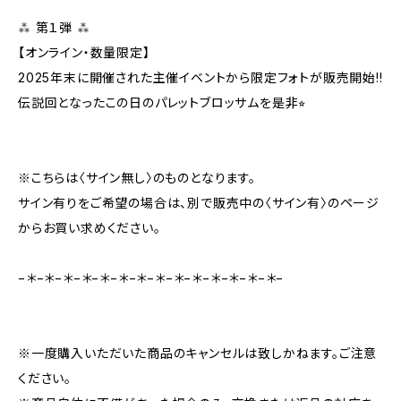
⁂ 第１弾 ⁂
【オンライン・数量限定】
2025年末に開催された主催イベントから限定フォトが販売開始!!
伝説回となったこの日のパレットブロッサムを是非⭐︎
※こちらは〈サイン無し〉のものとなります。
サイン有りをご希望の場合は、別で販売中の〈サイン有〉のページ
からお買い求めください。
−＊−＊−＊−＊−＊−＊−＊−＊−＊−＊−＊−＊−＊−＊−
※一度購入いただいた商品のキャンセルは致しかねます。ご注意
ください。