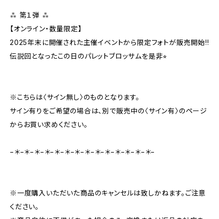
⁂ 第１弾 ⁂
【オンライン・数量限定】
2025年末に開催された主催イベントから限定フォトが販売開始!!
伝説回となったこの日のパレットブロッサムを是非⭐︎
※こちらは〈サイン無し〉のものとなります。
サイン有りをご希望の場合は、別で販売中の〈サイン有〉のページ
からお買い求めください。
−＊−＊−＊−＊−＊−＊−＊−＊−＊−＊−＊−＊−＊−＊−
※一度購入いただいた商品のキャンセルは致しかねます。ご注意
ください。