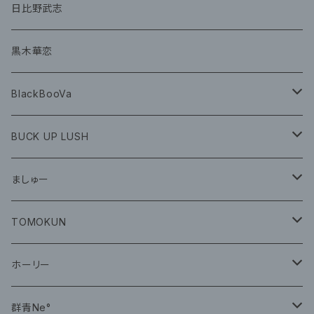
グッズ
CD
日比野武志
グッズ
黒木華恋
BlackBooVa
CD
BUCK UP LUSH
グッズ
ましゅー
CD
グッズ
TOMOKUN
CD
ホーリー
CD
群青Ne°