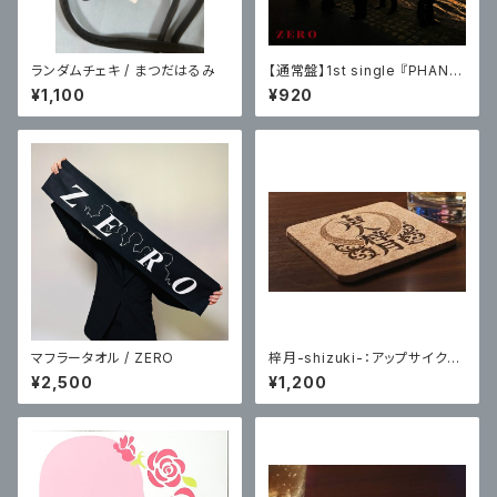
ランダムチェキ / まつだはるみ
【通常盤】1st single 『PHANT
OM』（CD） / ZERO
¥1,100
¥920
マフラータオル / ZERO
梓月-shizuki-：アップサイクル
コースター(コルク四角)
¥2,500
¥1,200