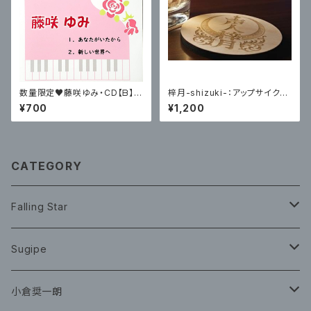
数量限定♥️藤咲ゆみ・CD【ᗷ】7
梓月-shizuki-：アップサイクル
00円（CD ＋ 藤咲ゆみサイン入
コースター(シナ丸型)
¥700
¥1,200
りブロマイド）
CATEGORY
Falling Star
CD
Sugipe
グッズ
チケット
小倉奨一朗