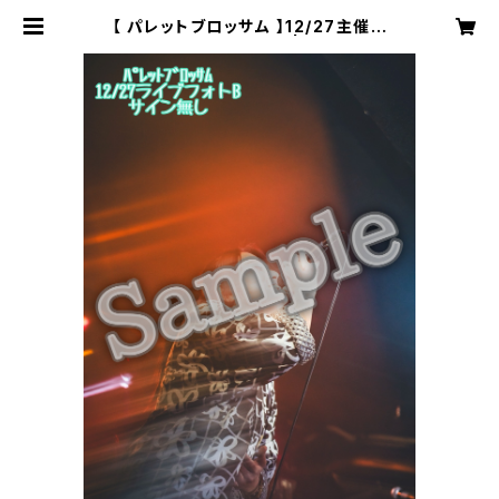
【 パレットブロッサム 】12/27主催ラ
イブフォトB〈サイン無〉 | 株式会社S
OUNDNAUTS OFFICIAL WEB S
HOP