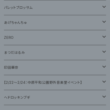
グッズ
パレットブロッサム
CD
あげちゃんちゅ
グッズ
グッズ
ZERO
グッズ
まつだはるみ
CD
CD
印田華奈
グッズ
グッズ
【2/22〜2/24：中原平和公園野外音楽堂イベント】
藤咲ゆみ
ヘドロッキンブギ