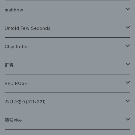
チェキ ブロマイド
CD
イベント
matthew
イベント
グッズ
グッズ
Book
Untold Few Seconds
ツアーグッズ
CD
CD
グッズ
Clay Robot
CD
グッズ
群青
CD
イベント
RED ROSE
チェキ
CD
CD
みけたろう(321x321)
グッズ
CD
藤咲ゆみ