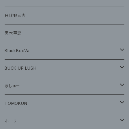
グッズ
CD
日比野武志
グッズ
黒木華恋
BlackBooVa
CD
BUCK UP LUSH
グッズ
ましゅー
CD
グッズ
TOMOKUN
CD
ホーリー