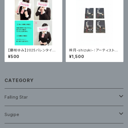
【藤咲ゆみ】2025バレンタイン
梓月-shizuki-：アーティスト写
限定ブロマイド
真トレーディングカード(HP編)
¥500
¥1,500
各４種ランダム１枚
CATEGORY
Falling Star
CD
Sugipe