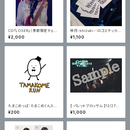
CD『LOSER』（季節限定チェキ
梓月-shizuki-：ロゴステッカー
付） / まつだはるみ
4枚セット
¥2,000
¥1,100
たまこめっぱ：たまこめくんステ
【 パレットブロッサム 】12/27主
ッカー2枚セット
催ライブフォトA〈サイン無〉
¥200
¥1,000