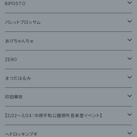
CD
グッズ
BIPOSTO
グッズ
パレットブロッサム
CD
あげちゃんちゅ
グッズ
グッズ
ZERO
グッズ
まつだはるみ
CD
CD
印田華奈
グッズ
グッズ
【2/22〜2/24：中原平和公園野外音楽堂イベント】
藤咲ゆみ
ヘドロッキンブギ