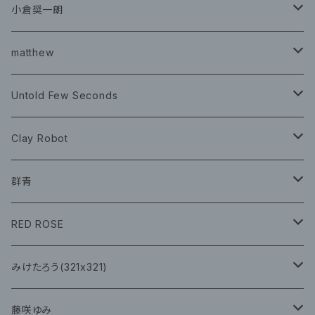
グッズ
チケット
小倉奨一朗
チェキ ブロマイド
CD
イベント
matthew
イベント
グッズ
グッズ
Book
Untold Few Seconds
ツアーグッズ
CD
CD
グッズ
Clay Robot
CD
グッズ
群青
CD
イベント
RED ROSE
チェキ
CD
CD
みけたろう(321x321)
グッズ
CD
藤咲ゆみ