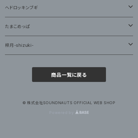
藤咲ゆみ
ヘドロッキンブギ
CD
たまこめっぱ
グッズ
梓月-shizuki-
グッズ
商品一覧に戻る
© 株式会社SOUNDNAUTS OFFICIAL WEB SHOP
Powered by