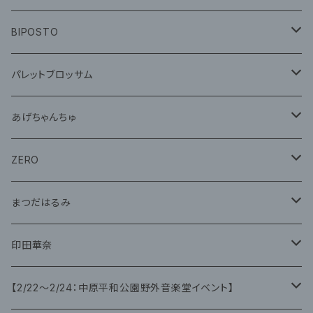
CD
グッズ
BIPOSTO
グッズ
パレットブロッサム
CD
あげちゃんちゅ
グッズ
グッズ
ZERO
グッズ
まつだはるみ
CD
CD
印田華奈
グッズ
グッズ
【2/22〜2/24：中原平和公園野外音楽堂イベント】