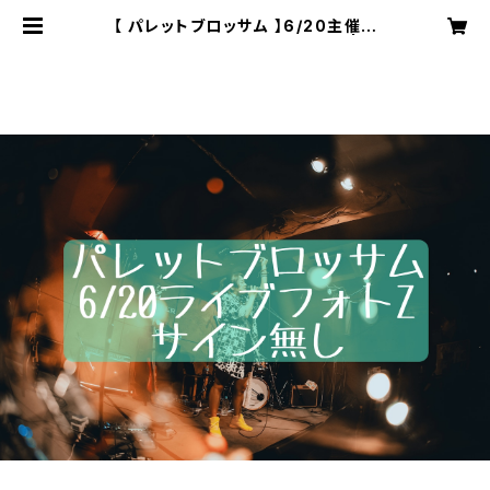
【 パレットブロッサム 】6/20主催イ
ベントライブフォトZ〈サイン無〉 | 株
式会社SOUNDNAUTS OFFICIAL
WEB SHOP