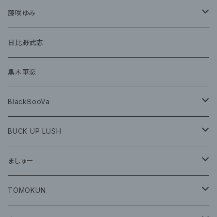
グッズ
CD
藤咲ゆみ
グッズ
CD
日比野武志
グッズ
黒木華恋
BlackBooVa
CD
BUCK UP LUSH
グッズ
ましゅー
CD
グッズ
TOMOKUN