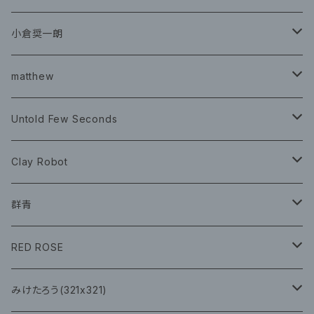
グッズ
チケット
小倉奨一朗
チェキ ブロマイド
CD
イベント
matthew
イベント
グッズ
グッズ
Book
Untold Few Seconds
ツアーグッズ
CD
CD
グッズ
Clay Robot
CD
グッズ
群青
CD
イベント
RED ROSE
チェキ
CD
CD
みけたろう(321x321)