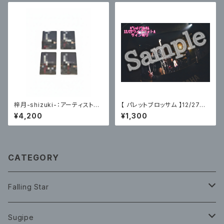
梓月-shizuki-：アーティスト写
【 パレットブロッサム 】12/27主
真トレーディングカード(HP編)
催ライブフォトA〈サイン有〉
¥4,200
¥1,300
各４種コンプリート版
CATEGORY
Falling Star
CD
Sugipe