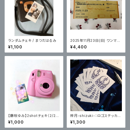
ランダムチェキ / まつだはるみ
2025年11月23日(日) ワンマン
ライブ「最高級の愛をあなたに
¥1,100
¥4,400
伝えさせてね」編 チケット(オリ
ジナルステッカー付き) / 印田華
奈
【藤咲ゆみ】2shotチェキ（2/23
梓月-shizuki-：ロゴステッカー
撮影分）
5枚セット
¥1,000
¥1,300