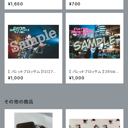
おぶろ（2025.06.20）限定ブロ
ntine限定ブロマイドC〈サイン
¥1,650
¥700
マイド付
無〉
【 パレットブロッサム 】12/27主
【 パレットブロッサム 】'26Vale
催ライブフォトC〈サイン無〉
ntine限定ブロマイドB〈サイン
¥1,000
¥1,000
有〉
その他の商品