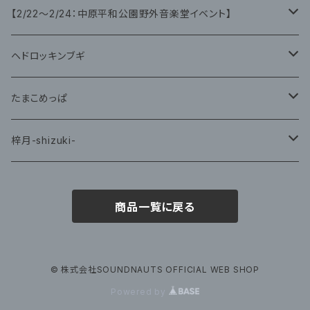
グッズ
グッズ
【2/22〜2/24：中原平和公園野外音楽堂イベント】
藤咲ゆみ
ヘドロッキンブギ
CD
たまこめっぱ
グッズ
梓月-shizuki-
グッズ
商品一覧に戻る
© 株式会社SOUNDNAUTS OFFICIAL WEB SHOP
Powered by