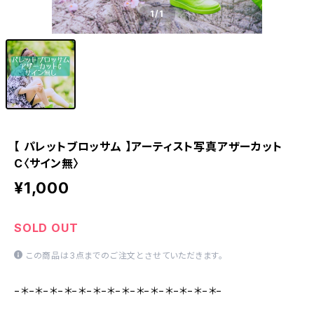
1
/1
【 パレットブロッサム 】アーティスト写真アザーカット
C〈サイン無〉
¥1,000
SOLD OUT
この商品は3点までのご注文とさせていただきます。
−＊−＊−＊−＊−＊−＊−＊−＊−＊−＊−＊−＊−＊−＊−