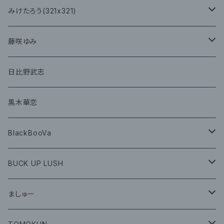
チェキ
CD
CD
みけたろう(321x321)
グッズ
CD
藤咲ゆみ
グッズ
CD
日比野武志
グッズ
黒木華恋
BlackBooVa
CD
BUCK UP LUSH
グッズ
ましゅー
CD
グッズ