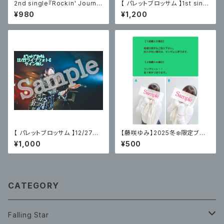
2nd single『Rockin' Journe
【 パレットブロッサム 】1st singl
y』（CD） / ZERO
e「ココロ」
¥980
¥1,200
【 パレットブロッサム 】12/27主
【藤咲ゆみ】2025冬❄️限定ブロ
催ライブフォトC〈サイン無〉
マイド
¥1,000
¥500
CATEGORY
Falling Star