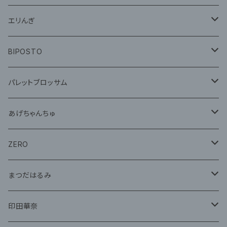
グッズ
エリんぎ
CD
グッズ
BIPOSTO
グッズ
パレットブロッサム
CD
あげちゃんちゅ
グッズ
グッズ
ZERO
グッズ
まつだはるみ
CD
CD
印田華奈