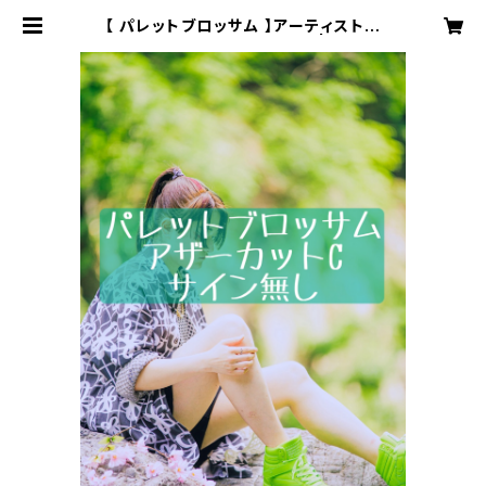
【 パレットブロッサム 】アーティスト写
真アザーカットC〈サイン無〉 | 株式会
社SOUNDNAUTS OFFICIAL WE
B SHOP