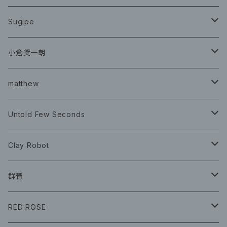
CD
Sugipe
グッズ
チケット
小倉奨一朗
チェキ ブロマイド
CD
イベント
matthew
イベント
グッズ
グッズ
Book
Untold Few Seconds
ツアーグッズ
CD
CD
グッズ
Clay Robot
CD
グッズ
群青
CD
イベント
RED ROSE