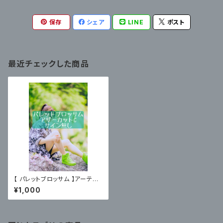
保存
シェア
LINE
ポスト
最近チェックした商品
【 パレットブロッサム 】アーティ
スト写真アザーカットC〈サイン
¥1,000
無〉