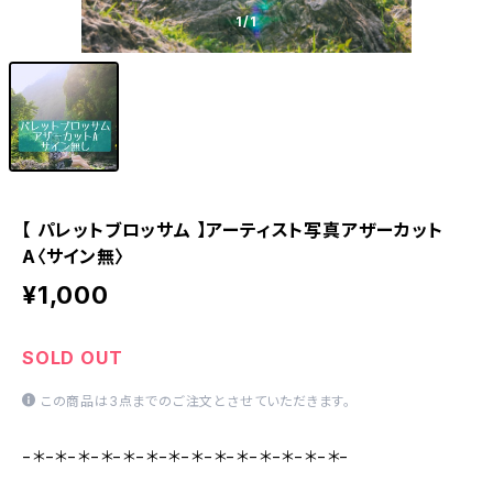
1
/1
【 パレットブロッサム 】アーティスト写真アザーカット
A〈サイン無〉
¥1,000
SOLD OUT
この商品は3点までのご注文とさせていただきます。
−＊−＊−＊−＊−＊−＊−＊−＊−＊−＊−＊−＊−＊−＊−