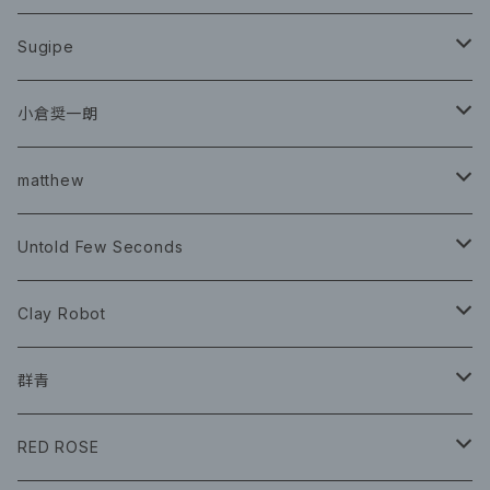
CD
Sugipe
グッズ
チケット
小倉奨一朗
チェキ ブロマイド
CD
イベント
matthew
イベント
グッズ
グッズ
Book
Untold Few Seconds
ツアーグッズ
CD
CD
グッズ
Clay Robot
CD
グッズ
群青
CD
イベント
RED ROSE