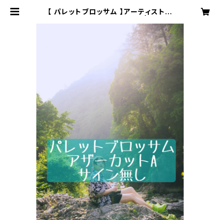
【 パレットブロッサム 】アーティスト写
真アザーカットA〈サイン無〉 | 株式会
社SOUNDNAUTS OFFICIAL WE
B SHOP