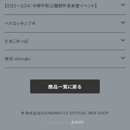
グッズ
グッズ
【2/22〜2/24：中原平和公園野外音楽堂イベント】
藤咲ゆみ
ヘドロッキンブギ
CD
たまこめっぱ
グッズ
梓月-shizuki-
グッズ
商品一覧に戻る
© 株式会社SOUNDNAUTS OFFICIAL WEB SHOP
Powered by