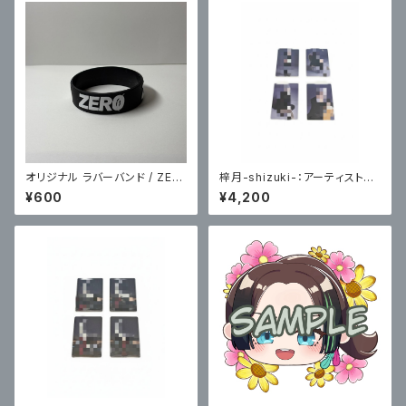
オリジナル ラバーバンド / ZER
梓月-shizuki-：アーティスト写
O
真トレーディングカード(悪戯な
¥600
¥4,200
心編)各４種コンプリート版