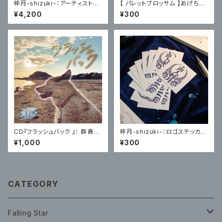
梓月-shizuki-：アーティスト写
【 パレットブロッサム 】あげちゃ
真トレーディングカード(HP編)
んちゅステッカー(顔面)
¥4,200
¥300
各４種コンプリート版
CD『フラッシュバック 』： 群青N
梓月-shizuki-：ロゴステッカー
e°
１枚
¥1,000
¥300
CATEGORY
Falling Star