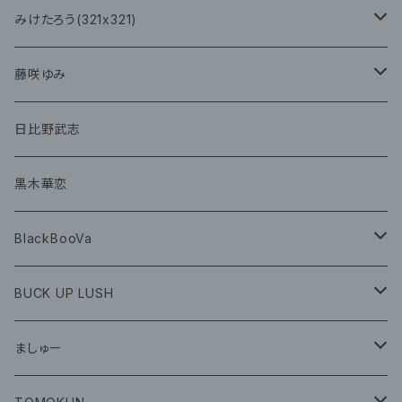
チェキ
CD
CD
みけたろう(321x321)
グッズ
CD
藤咲ゆみ
グッズ
CD
日比野武志
グッズ
黒木華恋
BlackBooVa
CD
BUCK UP LUSH
グッズ
ましゅー
CD
グッズ