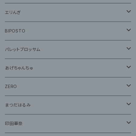
グッズ
エリんぎ
CD
グッズ
BIPOSTO
グッズ
パレットブロッサム
CD
あげちゃんちゅ
グッズ
グッズ
ZERO
グッズ
まつだはるみ
CD
CD
印田華奈